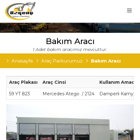
Bakım Aracı
1 Adet bakım aracımız mevcuttur.
Anasayfa
Araç Parkurumuz
Bakım Aracı
Araç Plakası
Araç Cinsi
Kullanım Amacı
59 YT 823
Mercedes Atego / 2124
Damperli Kamyon